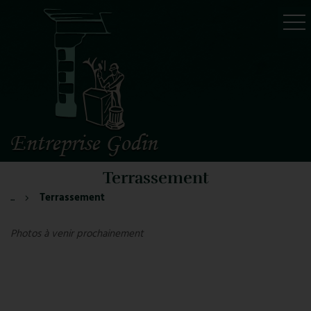
Accueil
Historique
Nos Prestations
Nos Équipements
Nos Réalisations
Terrassement
Actualités
...
Terrassement
Avis Client
Contact
Photos à venir prochainement