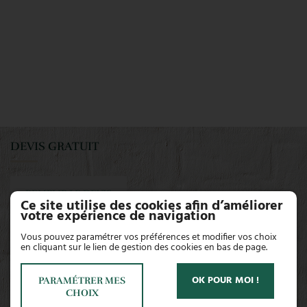
DEVIS GRATUIT
REMPLIR LE DEVIS
Ce site utilise des cookies afin d’améliorer
votre expérience de navigation
Lieu-dit Les Doussaints
Vous pouvez paramétrer vos préférences et modifier vos choix
86230 Sérigny
en cliquant sur le lien de gestion des cookies en bas de page.
Tél.
05 49 86 02 32
OK POUR MOI !
PARAMÉTRER MES
34 route de Saint- Christophe
CHOIX
86230